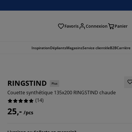
Favoris
Connexion
Panier
herche
Inspiration
Dépliants
Magasins
Service clientèle
B2B
Carrière
RINGSTIND
Plus
Couette synthétique 135x200 RINGSTIND chaude
(
14
)
25,-
/pcs
8571%