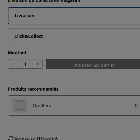
Livraison ou Collecte en magasin?
4285%
Livraison
Click&Collect
Montant
-
+
Ajouter au panier
Produits recommandés
Oreillers
Retour illimité