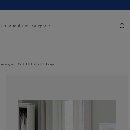
Rec
érin à gaz LUNDTOFT 70x130 beige
70.5882352941