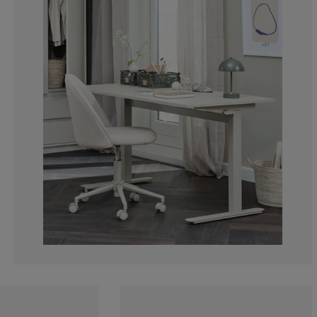
11.7647058823
5.88235294117
11.7647058823
0%