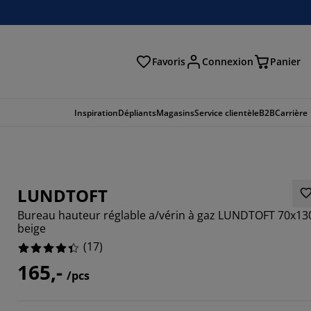
Favoris
Connexion
Panier
herche
Inspiration
Dépliants
Magasins
Service clientèle
B2B
Carrière
LUNDTOFT
Bureau hauteur réglable a/vérin à gaz LUNDTOFT 70x13
beige
(
17
)
165,-
/pcs
1765%