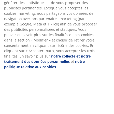
générer des statistiques et de vous proposer des
publicités pertinentes. Lorsque vous acceptez les
cookies marketing, nous partageons vos données de
navigation avec nos partenaires marketing (par
exemple Google, Meta et TikTok) afin de vous proposer
des publicités personnalisées et statiques. Vous
pouvez en savoir plus sur les finalités de ces cookies
Gagnez une carte-cadeau JYSK d'une
dans la section « Modifier » et choisir de retirer votre
valeur de 50 euros
consentement en cliquant sur l'icône des cookies. En
cliquant sur « Accepter tout », vous acceptez les trois
Recevoir du mailing de la part de JYSK, y compris des
finalités. En savoir plus sur
notre collecte et notre
nouvelles, des concours, de l'inspiration et des offres
traitement des données personnelles
et
notre
avec un contenu personnalisé basé sur vos données
politique relative aux cookies
.
personnelles. Si vous acceptez de recevoir du
marketing, vous participerez également à un tirage au
sort mensuel d'une carte cadeau JYSK d'une valeur de
50 €.
Consultez les conditions générales du tirage au sort.
Tous les champs marqués d'un astérisque (*) sont requis