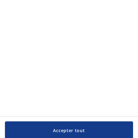
Catégories de produits
Catégories de produits
Service clientèle
Service clientèle
JYSK
JYSK
Siège social
Suivez JYSK
Langue
Accepter tout