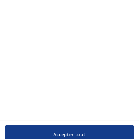
Catégories de produits
Catégories de produits
Service clientèle
Service clientèle
JYSK
JYSK
Siège social
Suivez JYSK
Langue
Accepter tout