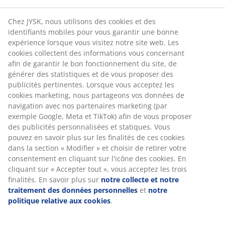
3600 magasins dans 49 pays.
Chez JYSK, nous utilisons des cookies et des
identifiants mobiles pour vous garantir une bonne
expérience lorsque vous visitez notre site web. Les
cookies collectent des informations vous concernant
RACINES SCANDINAVES
afin de garantir le bon fonctionnement du site, de
Nous sommes représentés mondialement avec nos racines
générer des statistiques et de vous proposer des
scandinaves.
publicités pertinentes. Lorsque vous acceptez les
cookies marketing, nous partageons vos données de
navigation avec nos partenaires marketing (par
exemple Google, Meta et TikTok) afin de vous proposer
des publicités personnalisées et statiques. Vous
pouvez en savoir plus sur les finalités de ces cookies
GARANTIE SUR LES MATELAS
dans la section « Modifier » et choisir de retirer votre
Garantie de 25 ans sur nos matelas GOLD.
consentement en cliquant sur l'icône des cookies. En
cliquant sur « Accepter tout », vous acceptez les trois
finalités. En savoir plus sur
notre collecte et notre
traitement des données personnelles
et
notre
politique relative aux cookies
.
EVERYDAY LOW PRICE
Nous avons sélectionné une grande variété d'articles qui ont