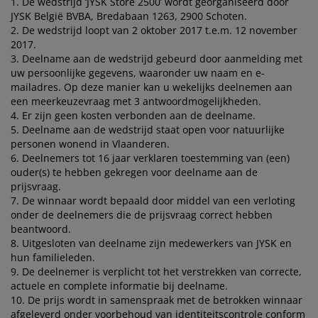
1. De wedstrijd ‘JYSK Store 2500’ wordt georganiseerd door
eubelonderhoud
uitenverlichting
nsectenhorren
oeslakens
edbodems
rlichting
JYSK België BVBA, Bredabaan 1263, 2900 Schoten.
2. De wedstrijd loopt van 2 oktober 2017 t.e.m. 12 november
aamfolie
amping
leerkasten
attenbodems
uishoud
2017.
3. Deelname aan de wedstrijd gebeurd door aanmelding met
ccessoires
uw persoonlijke gegevens, waaronder uw naam en e-
laapkamermeubelen
indermatrassen
inderkamer
mailadres. Op deze manier kan u wekelijks deelnemen aan
een meerkeuzevraag met 3 antwoordmogelijkheden.
inderbedden
assen/strijken
4. Er zijn geen kosten verbonden aan de deelname.
5. Deelname aan de wedstrijd staat open voor natuurlijke
uisdierartikelen
personen wonend in Vlaanderen.
6. Deelnemers tot 16 jaar verklaren toestemming van (een)
ouder(s) te hebben gekregen voor deelname aan de
prijsvraag.
7. De winnaar wordt bepaald door middel van een verloting
onder de deelnemers die de prijsvraag correct hebben
beantwoord.
8. Uitgesloten van deelname zijn medewerkers van JYSK en
hun familieleden.
9. De deelnemer is verplicht tot het verstrekken van correcte,
actuele en complete informatie bij deelname.
10. De prijs wordt in samenspraak met de betrokken winnaar
afgeleverd onder voorbehoud van identiteitscontrole conform