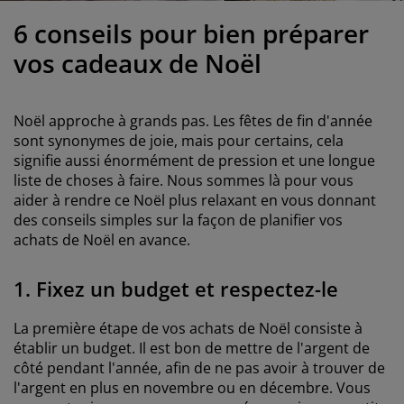
ccessoires entretien meubles
clairages d'extérieur
oustiquaires
raps
ommiers avec rangement
clairage
6 conseils pour bien préparer
ilm pour vitrage
amping
arde-robes
ommiers
énage
vos cadeaux de Noël
ccessoires
eubles de chambre à coucher
atelas enfant
hambre d’enfant
Noël approche à grands pas. Les fêtes de fin d'année
its superposés
aver et repasser
sont synonymes de joie, mais pour certains, cela
signifie aussi énormément de pression et une longue
liste de choses à faire. Nous sommes là pour vous
rticles pour animaux de compagnie
aider à rendre ce Noël plus relaxant en vous donnant
des conseils simples sur la façon de planifier vos
achats de Noël en avance.
1. Fixez un budget et respectez-le
La première étape de vos achats de Noël consiste à
établir un budget. Il est bon de mettre de l'argent de
côté pendant l'année, afin de ne pas avoir à trouver de
l'argent en plus en novembre ou en décembre. Vous