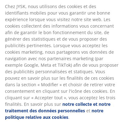
aurez largement le temps de préparer tous les
Chez JYSK, nous utilisons des cookies et des
cadeaux sans vous sentir stressé. Profitez des soldes
identifiants mobiles pour vous garantir une bonne
tout au long de l'année, et si vous commencez à
expérience lorsque vous visitez notre site web. Les
planifier Noël en novembre, Black Friday est un bon
cookies collectent des informations vous concernant
jour pour acheter la plupart des cadeaux. Acheter tôt
afin de garantir le bon fonctionnement du site, de
signifie souvent que vous pouvez économiser de
générer des statistiques et de vous proposer des
l'argent et éviter de payer le prix complet.
publicités pertinentes. Lorsque vous acceptez les
cookies marketing, nous partageons vos données de
Lisez plus sur Black Friday chez JYSK
navigation avec nos partenaires marketing (par
exemple Google, Meta et TikTok) afin de vous proposer
des publicités personnalisées et statiques. Vous
pouvez en savoir plus sur les finalités de ces cookies
5. N'attendez pas la dernière minute
dans la section « Modifier » et choisir de retirer votre
consentement en cliquant sur l'icône des cookies. En
Ce conseil est similaire au précédent. De nombreuses
cliquant sur « Accepter tout », vous acceptez les trois
personnes finissent par faire des achats de dernière
finalités. En savoir plus sur
notre collecte et notre
minute parce qu'elles remettent à plus tard l'inévitable.
traitement des données personnelles
et
notre
Préparez plutôt un plan de Noël comme nous vous le
politique relative aux cookies
.
suggérons. Vous éviterez ainsi d'être en rupture de
stock et de devoir prendre des décisions précipitées -
et peut-être de dépasser votre budget. Réservez du