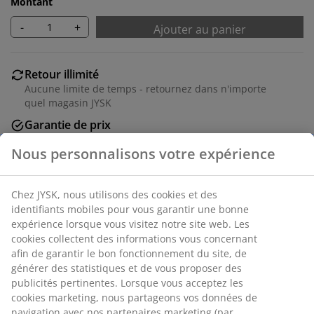
Montant
-
+
Ajouter au panier
Retour illimité
Aucune limite de temps - retournez dans n'importe
quel magasin JYSK
Garantie de prix
30 jours de garantie de prix sur tous les articles
Options de livraison flexibles
Livraison rapide et facile
Numéro d’article: 6842426
Spécifications