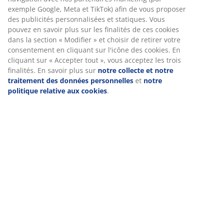
Avis
(
5
)
Livraison
Nous personnalisons votre expérience
Chez JYSK, nous utilisons des cookies et des identifiants mobile
vous garantir une bonne expérience lorsque vous visitez notre s
Les cookies collectent des informations vous concernant afin de 
le bon fonctionnement du site, de générer des statistiques et d
proposer des publicités pertinentes. Lorsque vous acceptez les 
marketing, nous partageons vos données de navigation avec no
partenaires marketing (par exemple Google, Meta et TikTok) afin
proposer des publicités personnalisées et statiques. Vous pouv
savoir plus sur les finalités de ces cookies dans la section « Modi
choisir de retirer votre consentement en cliquant sur l'icône des
En cliquant sur « Accepter tout », vous acceptez les trois finalité