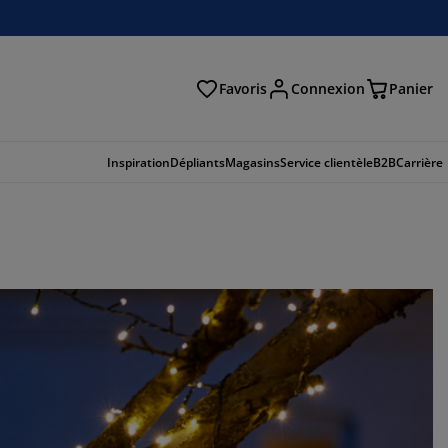
Favoris
Connexion
Panier
herche
Inspiration
Dépliants
Magasins
Service clientèle
B2B
Carrière