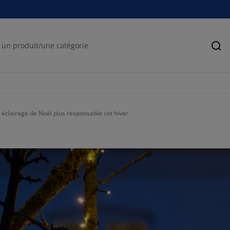
Rec
éclairage de Noël plus responsable cet hiver