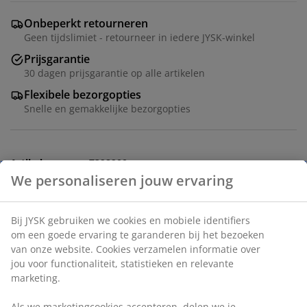
Onbeperkt retourneren
Geen tijdslimiet - retourneer in iedere JYSK-winkel
Prijsgarantie
30 dagen prijsgarantie op alle artikelen
Flexibele bezorgopties
Snelle en gemakkelijke bezorgopties
Artikelnummer: 7392900
Specificaties
Beoordelingen
(
26
)