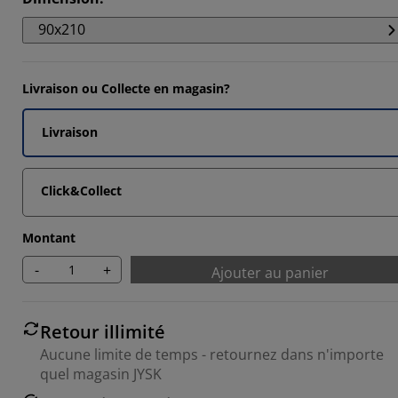
7038%
90x210
044%
257%
Livraison ou Collecte en magasin?
257%
Livraison
Click&Collect
Montant
-
+
Ajouter au panier
Retour illimité
Aucune limite de temps - retournez dans n'importe
quel magasin JYSK