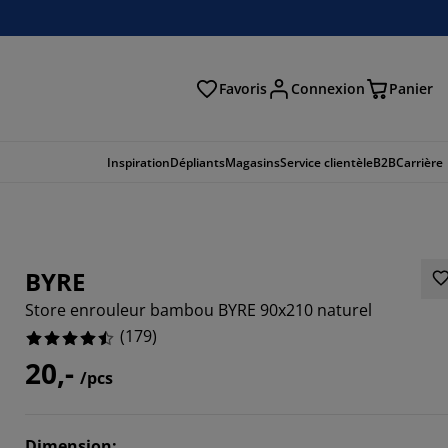
Favoris
Connexion
Panier
herche
Inspiration
Dépliants
Magasins
Service clientèle
B2B
Carrière
BYRE
Store enrouleur bambou BYRE 90x210 naturel
(
179
)
20,-
/pcs
978%
Dimension
: