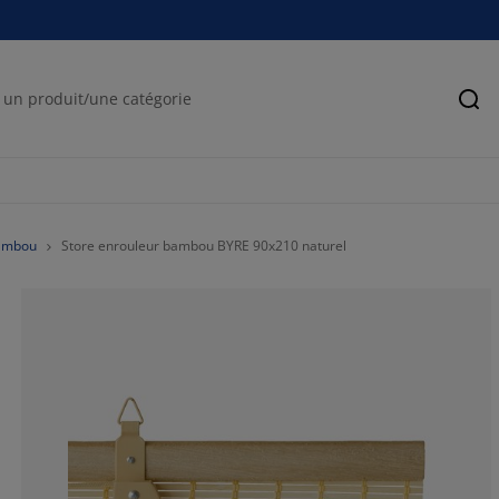
Rec
bambou
Store enrouleur bambou BYRE 90x210 naturel
69.27374301675