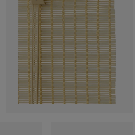
17.87709497206
6.145251396648
3.35195530726
3.35195530726