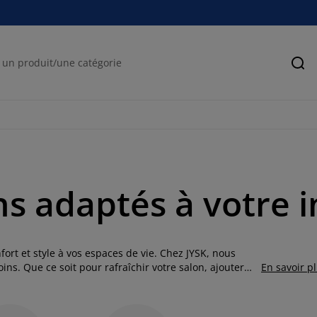
Rec
ns adaptés à votre i
ort et style à vos espaces de vie. Chez JYSK, nous
ns. Que ce soit pour rafraîchir votre salon, ajouter
En savoir p
tre sélection de coussins vous aide à créer une