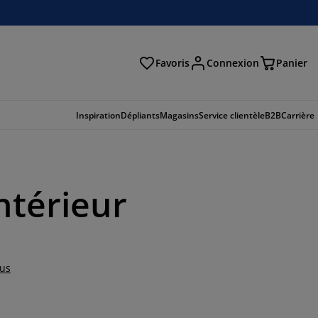
Favoris
Connexion
Panier
herche
Inspiration
Dépliants
Magasins
Service clientèle
B2B
Carrière
ntérieur
lus