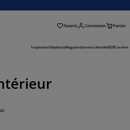
Favoris
Connexion
Panier
herche
Inspiration
Dépliants
Magasins
Service clientèle
B2B
Carrière
ntérieur
lus