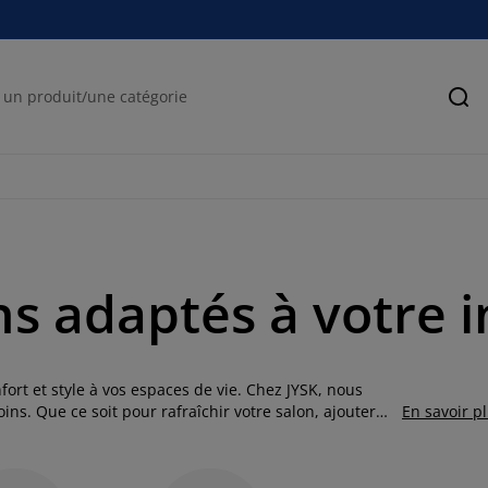
Rec
ns adaptés à votre i
ort et style à vos espaces de vie. Chez JYSK, nous
ns. Que ce soit pour rafraîchir votre salon, ajouter
En savoir p
tre sélection de coussins vous aide à créer une